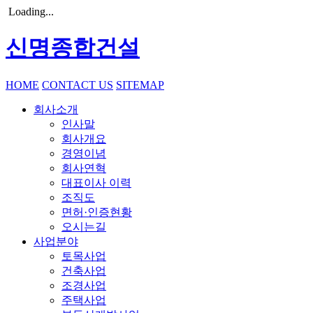
Loading...
신명종합건설
HOME
CONTACT US
SITEMAP
회사소개
인사말
회사개요
경영이념
회사연혁
대표이사 이력
조직도
면허·인증현황
오시는길
사업분야
토목사업
건축사업
조경사업
주택사업