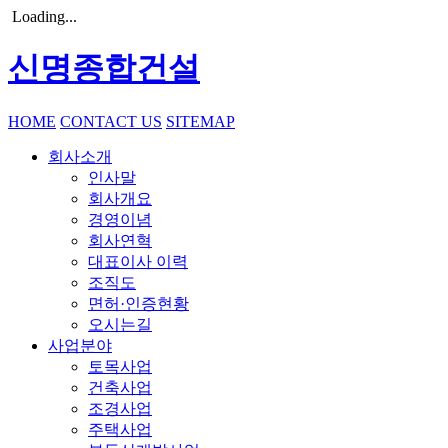
Loading...
신명종합건설
HOME
CONTACT US
SITEMAP
회사소개
인사말
회사개요
경영이념
회사연혁
대표이사 이력
조직도
면허·인증현황
오시는길
사업분야
토목사업
건축사업
조경사업
주택사업